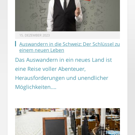
15. DEZEMBER 2023
Auswandern in die Schweiz: Der Schlüssel zu
einem neuen Leben
Das Auswandern in ein neues Land ist
eine Reise voller Abenteuer,
Herausforderungen und unendlicher
Möglichkeiten.…