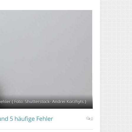
hler ( Foto: Shutterstock- Andrei Korzhyts )
und 5 häufige Fehler
0