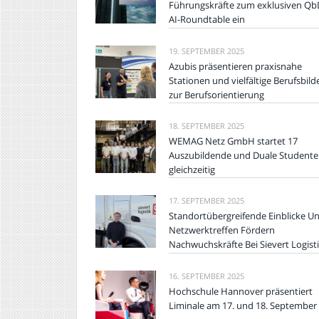
Führungskräfte zum exklusiven Qb
AI-Roundtable ein
19. SEPTEMBER 2025
Azubis präsentieren praxisnahe
Stationen und vielfältige Berufsbild
zur Berufsorientierung
18. SEPTEMBER 2025
WEMAG Netz GmbH startet 17
Auszubildende und Duale Student
gleichzeitig
17. SEPTEMBER 2025
Standortübergreifende Einblicke U
Netzwerktreffen Fördern
Nachwuchskräfte Bei Sievert Logist
16. SEPTEMBER 2025
Hochschule Hannover präsentiert
Liminale am 17. und 18. September