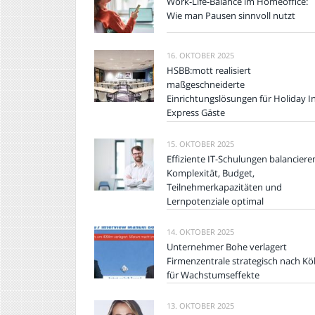
Work-Life-Balance im Homeoffice:
Wie man Pausen sinnvoll nutzt
16. OKTOBER 2025
HSBB:mott realisiert
maßgeschneiderte
Einrichtungslösungen für Holiday I
Express Gäste
15. OKTOBER 2025
Effiziente IT-Schulungen balanciere
Komplexität, Budget,
Teilnehmerkapazitäten und
Lernpotenziale optimal
14. OKTOBER 2025
Unternehmer Bohe verlagert
Firmenzentrale strategisch nach Kö
für Wachstumseffekte
13. OKTOBER 2025