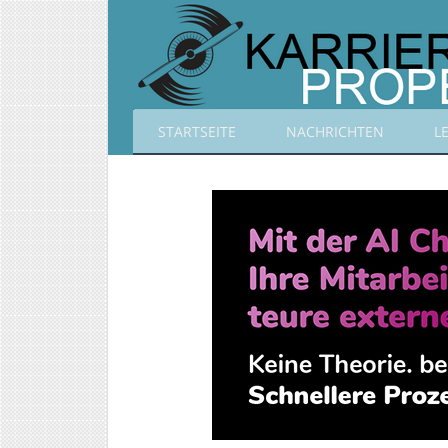
STARTSEITE
NACHRICHTEN
L
Karrierepropeller