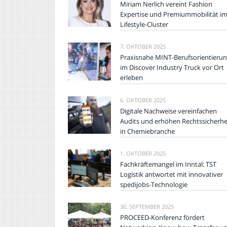
Miriam Nerlich vereint Fashion
Expertise und Premiummobilität i
Lifestyle-Cluster
7. OKTOBER 2025
Praxisnahe MINT-Berufsorientieru
im Discover Industry Truck vor Ort
erleben
6. OKTOBER 2025
Digitale Nachweise vereinfachen
Audits und erhöhen Rechtssicherhe
in Chemiebranche
1. OKTOBER 2025
Fachkräftemangel im Inntal: TST
Logistik antwortet mit innovativer
spedijobs-Technologie
30. SEPTEMBER 2025
PROCEED-Konferenz fördert