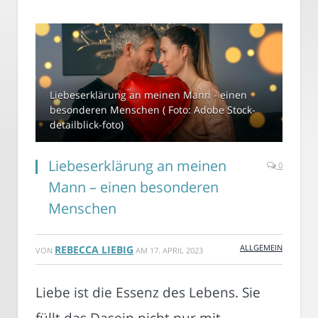
Liebeserklärung an meinen Mann - einen
besonderen Menschen ( Foto: Adobe Stock-
detailblick-foto)
Liebeserklärung an meinen
0
Mann – einen besonderen
Menschen
ALLGEMEIN
REBECCA LIEBIG
VON
AM
17. APRIL 2023
Liebe ist die Essenz des Lebens. Sie
füllt das Dasein nicht nur mit