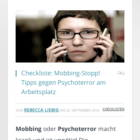
Checkliste: Mobbing-Stopp!
0
Tipps gegen Psychoterror am
Arbeitsplatz
CHECKLISTEN
REBECCA LIEBIG
VON
AM
22. SEPTEMBER 2014
Mobbing
oder
Psychoterror
macht
krank und ist unnötig! Die