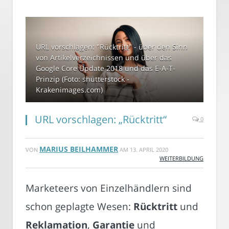
URL vorschlagen: "Rücktritt" - über den Sinn
von Artikelverzeichnissen und über das
Google Core Update 2018 und das E-A-T-
Prinzip (Foto: shutterstock -
Krakenimages.com)
URL vorschlagen: „Rücktritt“
0
MARIUS BEILHAMMER
VON
AM
13. APRIL 2020
WEITERBILDUNG
Marketeers von Einzelhändlern sind
schon geplagte Wesen:
Rücktritt
und
Reklamation
,
Garantie
und