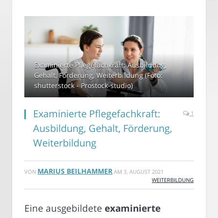
Examinierte Pflegefachkraft: Ausbildung,
Gehalt, Förderung, Weiterbildung (Foto:
shutterstock - Prostock-studio)
Examinierte Pflegefachkraft:
1
Ausbildung, Gehalt, Förderung,
Weiterbildung
MARIUS BEILHAMMER
VON
AM
3. AUGUST 2021
WEITERBILDUNG
Eine ausgebildete
examinierte