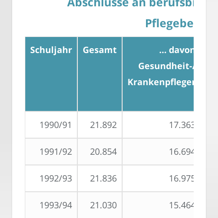
Abschlüsse an berufsbilde
Pflegeberuf
Schuljahr
Gesamt
… davon
Gesundheit-/
Al
Krankenpfleger
1990/91
21.892
17.363
1991/92
20.854
16.694
1992/93
21.836
16.975
1993/94
21.030
15.464