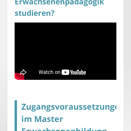
Erwachsenenpädagogik
studieren?
Zugangsvoraussetzungen
im Master
Erwachsenenbildung