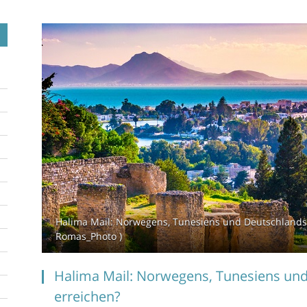
Halima Mail: Norwegens, Tunesiens und Deutschlands H
Romas_Photo )
Halima Mail: Norwegens, Tunesiens un
erreichen?