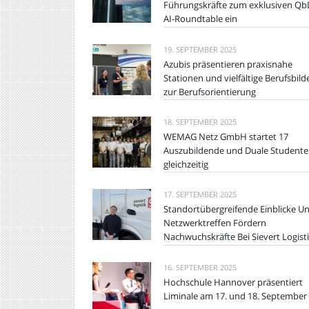
Führungskräfte zum exklusiven Qb
AI-Roundtable ein
19. SEPTEMBER 2025
Azubis präsentieren praxisnahe
Stationen und vielfältige Berufsbild
zur Berufsorientierung
18. SEPTEMBER 2025
WEMAG Netz GmbH startet 17
Auszubildende und Duale Student
gleichzeitig
17. SEPTEMBER 2025
Standortübergreifende Einblicke U
Netzwerktreffen Fördern
Nachwuchskräfte Bei Sievert Logist
16. SEPTEMBER 2025
Hochschule Hannover präsentiert
Liminale am 17. und 18. September