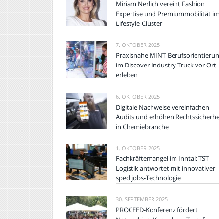
Miriam Nerlich vereint Fashion
Expertise und Premiummobilität i
Lifestyle-Cluster
7. OKTOBER 2025
Praxisnahe MINT-Berufsorientieru
im Discover Industry Truck vor Ort
erleben
6. OKTOBER 2025
Digitale Nachweise vereinfachen
Audits und erhöhen Rechtssicherhe
in Chemiebranche
1. OKTOBER 2025
Fachkräftemangel im Inntal: TST
Logistik antwortet mit innovativer
spedijobs-Technologie
30. SEPTEMBER 2025
PROCEED-Konferenz fördert