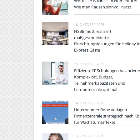
Work-Life-Balance im Homeoffice:
Wie man Pausen sinnvoll nutzt
16. OKTOBER 2025
HSBB:mott realisiert
maßgeschneiderte
Einrichtungslösungen für Holiday I
Express Gäste
15. OKTOBER 2025
Effiziente IT-Schulungen balanciere
Komplexität, Budget,
Teilnehmerkapazitäten und
Lernpotenziale optimal
14. OKTOBER 2025
Unternehmer Bohe verlagert
Firmenzentrale strategisch nach Kö
für Wachstumseffekte
13. OKTOBER 2025