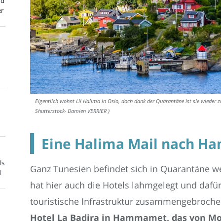
nd
er
Eigentlich wohnt Lil Halima in Oslo, doch dank der Quarantäne ist sie wieder zu
Shutterstock- Damien VERRIER )
Eine Halima Mail nach H
ls
Ganz Tunesien befindet sich in Quarantäne 
d
hat hier auch die Hotels lahmgelegt und dafü
touristische Infrastruktur zusammengebrochen
Hotel La Badira in Hammamet, das von Mo