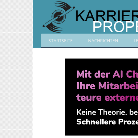
STARTSEITE
NACHRICHTEN
L
Karrierepropeller