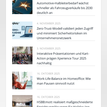
Automotive-Halbleiterbedarf wächst
schneller als Fahrzeugverkäufe bis 2030
deutlich an
4. NOVEMBER 2025
Zero-Trust-Modell validiert jeden Zugriff
und minimiert Sicherheitsrisiken im
Unternehmensnetzwerk
3. NOVEMBER 2025
Interaktive Präsentationen und Kart-
Action prägen Xperience Tour 2025
nachhaltig
16. OKTOBER 2025
Work-Life-Balance im Homeoffice: Wie
man Pausen sinnvoll nutzt
16. OKTOBER 2025
HSBB:mott realisiert maßgeschneiderte
Einrichtungslösungen für Holiday Inn