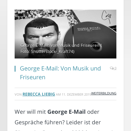
George E-Mail: Von Musik und Friseuren (
Foto: Shutterstock-_Kraft74)
George E-Mail: Von Musik und
0
Friseuren
WEITERBILDUNG
REBECCA LIEBIG
VON
AM
11. DEZEMBER 2019
Wer will mit
George E-Mail
oder
Gespräche führen? Leider ist der