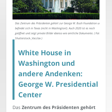
Das Zentrum des Präsidenten gehört zur George W. Bush Foundation und
befindet sich in Texas (nicht in Washington!). Auch 2020 ist es noch
geöffnet und zeigt private Bilder ebenso wie amtliche Dokumente. ( Foto:
Shutterstock-_Vacclav )
White House in
Washington und
andere Andenken:
George W. Presidential
Center
Das
Zentrum des Präsidenten gehört