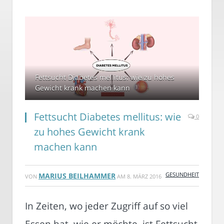
Fettsucht Diabetes mellitus: wie zu hohes
Gewicht krank machen kann
Fettsucht Diabetes mellitus: wie
0
zu hohes Gewicht krank
machen kann
GESUNDHEIT
MARIUS BEILHAMMER
VON
AM
8. MÄRZ 2016
In Zeiten, wo jeder Zugriff auf so viel
Essen hat, wie er möchte, ist Fettsucht