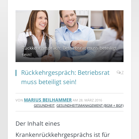
Rückkehrgespräch: Betriebsrat muss beteiligt
sein!
Rückkehrgespräch: Betriebsrat
7
muss beteiligt sein!
MARIUS BEILHAMMER
VON
AM
28. MÄRZ 2016
GESUNDHEIT
,
GESUNDHEITSMANAGEMENT (BGM + BGF)
Der Inhalt eines
Krankenrückkehrgesprächs ist für