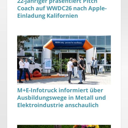
22-jähriger präsentiert Pitch
Coach auf WWDC26 nach Apple-
Einladung Kalifornien
M+E-Infotruck informiert über
Ausbildungswege in Metall und
Elektroindustrie anschaulich