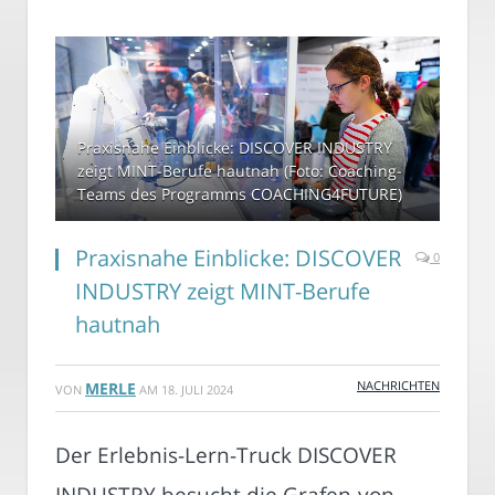
Praxisnahe Einblicke: DISCOVER INDUSTRY
zeigt MINT-Berufe hautnah (Foto: Coaching-
Teams des Programms COACHING4FUTURE)
Praxisnahe Einblicke: DISCOVER
0
INDUSTRY zeigt MINT-Berufe
hautnah
NACHRICHTEN
MERLE
VON
AM
18. JULI 2024
Der Erlebnis-Lern-Truck DISCOVER
INDUSTRY besucht die Grafen-von-