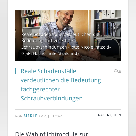
Reale Schadensfälle verdeutlichen die
Bedeutung fachgerechter
Schraubverbindungen (Foto: Nicole Pätzold-
Glaß, Hochschule Stralsund)
Reale Schadensfälle
0
verdeutlichen die Bedeutung
fachgerechter
Schraubverbindungen
NACHRICHTEN
MERLE
VON
AM
4. JULI 2024
Die Wahlpflichtmodule zur