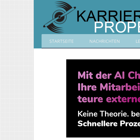
STARTSEITE
NACHRICHTEN
L
Karrierepropeller