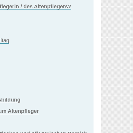
flegerin / des Altenpflegers?
lltag
sbildung
um Altenpfleger