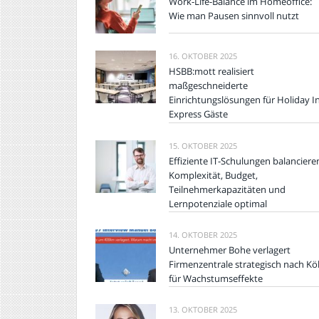
Work-Life-Balance im Homeoffice:
Wie man Pausen sinnvoll nutzt
16. OKTOBER 2025
HSBB:mott realisiert
maßgeschneiderte
Einrichtungslösungen für Holiday I
Express Gäste
15. OKTOBER 2025
Effiziente IT-Schulungen balanciere
Komplexität, Budget,
Teilnehmerkapazitäten und
Lernpotenziale optimal
14. OKTOBER 2025
Unternehmer Bohe verlagert
Firmenzentrale strategisch nach Kö
für Wachstumseffekte
13. OKTOBER 2025