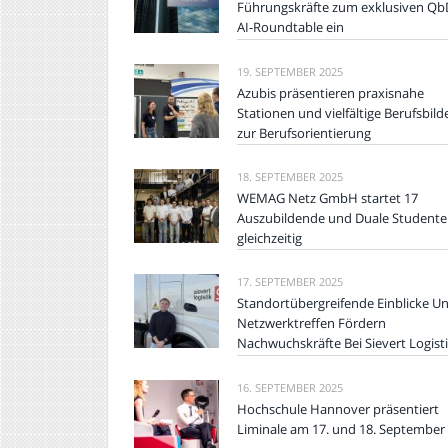
Führungskräfte zum exklusiven Qb
AI-Roundtable ein
19. SEPTEMBER 2025
Azubis präsentieren praxisnahe
Stationen und vielfältige Berufsbild
zur Berufsorientierung
18. SEPTEMBER 2025
WEMAG Netz GmbH startet 17
Auszubildende und Duale Student
gleichzeitig
17. SEPTEMBER 2025
Standortübergreifende Einblicke U
Netzwerktreffen Fördern
Nachwuchskräfte Bei Sievert Logist
16. SEPTEMBER 2025
Hochschule Hannover präsentiert
Liminale am 17. und 18. September