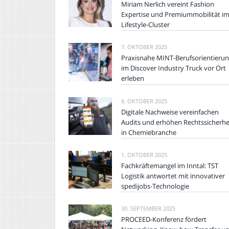
Miriam Nerlich vereint Fashion
Expertise und Premiummobilität i
Lifestyle-Cluster
7. OKTOBER 2025
Praxisnahe MINT-Berufsorientieru
im Discover Industry Truck vor Ort
erleben
6. OKTOBER 2025
Digitale Nachweise vereinfachen
Audits und erhöhen Rechtssicherhe
in Chemiebranche
1. OKTOBER 2025
Fachkräftemangel im Inntal: TST
Logistik antwortet mit innovativer
spedijobs-Technologie
30. SEPTEMBER 2025
PROCEED-Konferenz fördert