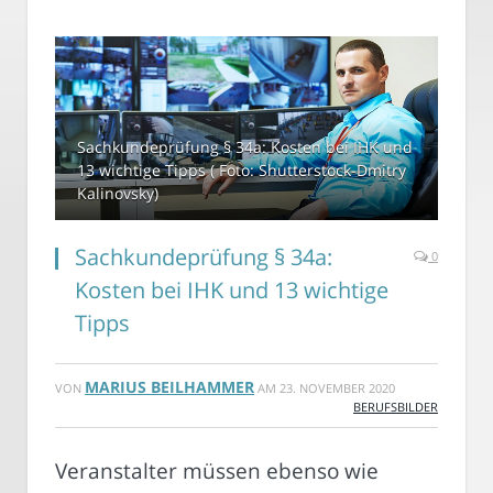
Sachkundeprüfung § 34a: Kosten bei IHK und
13 wichtige Tipps ( Foto: Shutterstock-Dmitry
Kalinovsky)
Sachkundeprüfung § 34a:
0
Kosten bei IHK und 13 wichtige
Tipps
MARIUS BEILHAMMER
VON
AM
23. NOVEMBER 2020
BERUFSBILDER
Veranstalter müssen ebenso wie