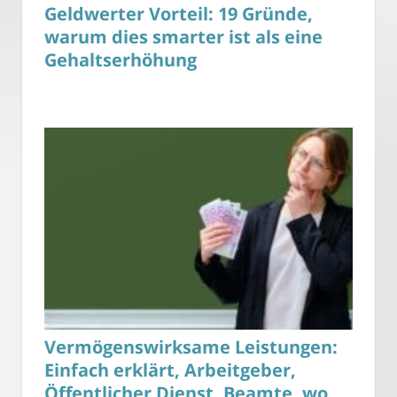
Geldwerter Vorteil: 19 Gründe,
warum dies smarter ist als eine
Gehaltserhöhung
Vermögenswirksame Leistungen:
Einfach erklärt, Arbeitgeber,
Öffentlicher Dienst, Beamte, wo