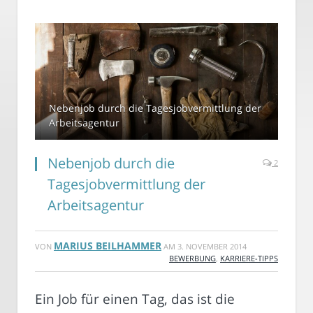
Nebenjob durch die Tagesjobvermittlung der
Arbeitsagentur
Nebenjob durch die
2
Tagesjobvermittlung der
Arbeitsagentur
MARIUS BEILHAMMER
VON
AM
3. NOVEMBER 2014
BEWERBUNG
,
KARRIERE-TIPPS
Ein Job für einen Tag, das ist die