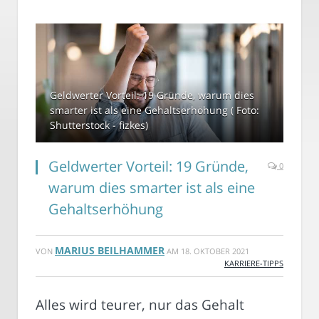
Geldwerter Vorteil: 19 Gründe, warum dies
smarter ist als eine Gehaltserhöhung ( Foto:
Shutterstock - fizkes)
Geldwerter Vorteil: 19 Gründe,
0
warum dies smarter ist als eine
Gehaltserhöhung
MARIUS BEILHAMMER
VON
AM
18. OKTOBER 2021
KARRIERE-TIPPS
Alles wird teurer, nur das Gehalt