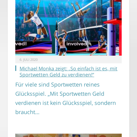
6. JULI 2020
Michael Monka zeigt: „So einfach ist es, mit
Sportwetten Geld zu verdienen!“
Für viele sind Sportwetten reines
Glücksspiel. „Mit Sportwetten Geld
verdienen ist kein Glücksspiel, sondern
braucht…