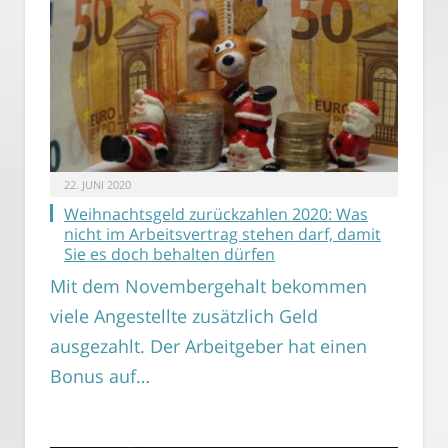
22. JUNI 2020
Weihnachtsgeld zurückzahlen 2020: Was
nicht im Arbeitsvertrag stehen darf, damit
Sie es doch behalten dürfen
Mit dem Novembergehalt bekommen
viele Angestellte zusätzlich Geld
ausgezahlt. Der Arbeitgeber hat einen
Bonus auf…