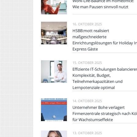
Work-Life-Balance im Homeoffice:
Wie man Pausen sinnvoll nutzt
16. OKTOBER 2025
HSBB:mott realisiert
maßgeschneiderte
Einrichtungslösungen für Holiday I
Express Gäste
15. OKTOBER 2025
Effiziente IT-Schulungen balanciere
Komplexität, Budget,
Teilnehmerkapazitäten und
Lernpotenziale optimal
14. OKTOBER 2025
Unternehmer Bohe verlagert
Firmenzentrale strategisch nach Kö
für Wachstumseffekte
13. OKTOBER 2025