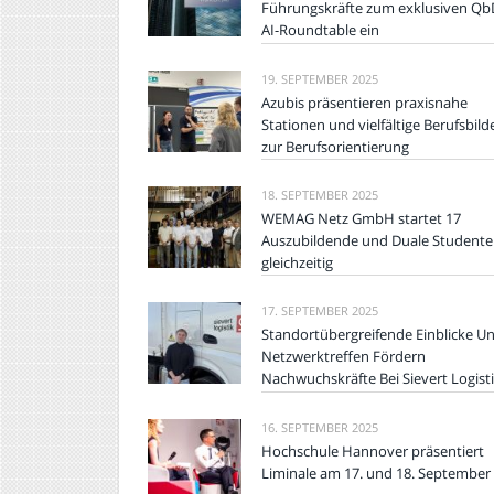
Führungskräfte zum exklusiven Qb
AI-Roundtable ein
19. SEPTEMBER 2025
Azubis präsentieren praxisnahe
Stationen und vielfältige Berufsbild
zur Berufsorientierung
18. SEPTEMBER 2025
WEMAG Netz GmbH startet 17
Auszubildende und Duale Student
gleichzeitig
17. SEPTEMBER 2025
Standortübergreifende Einblicke U
Netzwerktreffen Fördern
Nachwuchskräfte Bei Sievert Logist
16. SEPTEMBER 2025
Hochschule Hannover präsentiert
Liminale am 17. und 18. September