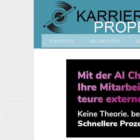
STARTSEITE
NACHRICHTEN
L
Karrierepropeller