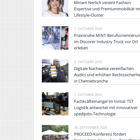
Miriam Nerlich vereint Fashion
Expertise und Premiummobilität i
Lifestyle-Cluster
7. OKTOBER 2025
Praxisnahe MINT-Berufsorientieru
im Discover Industry Truck vor Ort
erleben
6. OKTOBER 2025
Digitale Nachweise vereinfachen
Audits und erhöhen Rechtssicherhe
in Chemiebranche
1. OKTOBER 2025
Fachkräftemangel im Inntal: TST
Logistik antwortet mit innovativer
spedijobs-Technologie
30. SEPTEMBER 2025
PROCEED-Konferenz fördert