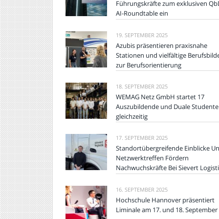
Führungskräfte zum exklusiven Qb
AI-Roundtable ein
19. SEPTEMBER 2025
Azubis präsentieren praxisnahe
Stationen und vielfältige Berufsbild
zur Berufsorientierung
18. SEPTEMBER 2025
WEMAG Netz GmbH startet 17
Auszubildende und Duale Student
gleichzeitig
17. SEPTEMBER 2025
Standortübergreifende Einblicke U
Netzwerktreffen Fördern
Nachwuchskräfte Bei Sievert Logist
16. SEPTEMBER 2025
Hochschule Hannover präsentiert
Liminale am 17. und 18. September