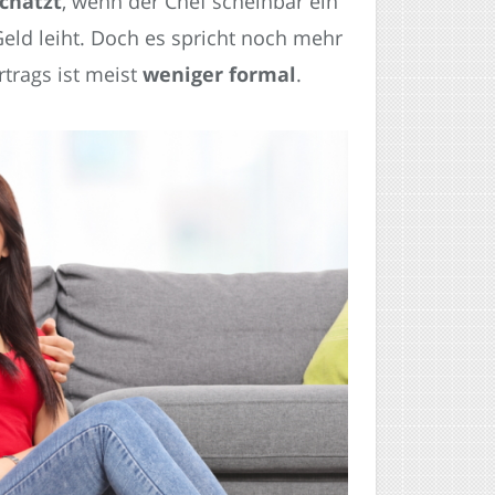
chätzt
, wenn der Chef scheinbar ein
Geld leiht. Doch es spricht noch mehr
rtrags ist meist
weniger formal
.