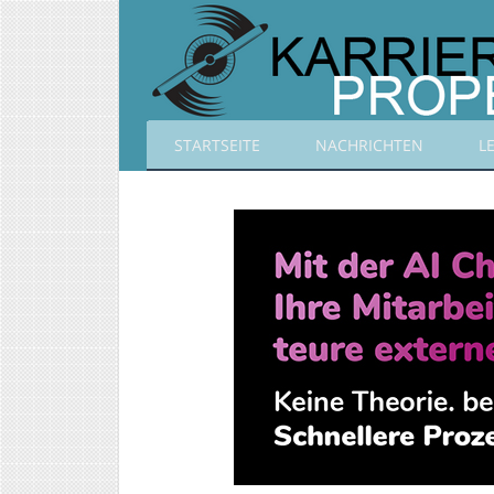
STARTSEITE
NACHRICHTEN
L
Karrierepropeller