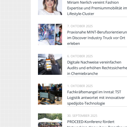
Miriam Nerlich vereint Fashion
Expertise und Premiummobilität i
Lifestyle-Cluster
7. OKTOBER 2025
Praxisnahe MINT-Berufsorientieru
im Discover Industry Truck vor Ort
erleben
6. OKTOBER 2025
Digitale Nachweise vereinfachen
Audits und erhöhen Rechtssicherhe
in Chemiebranche
1. OKTOBER 2025
Fachkräftemangel im Inntal: TST
Logistik antwortet mit innovativer
spedijobs-Technologie
30. SEPTEMBER 2025
PROCEED-Konferenz fördert