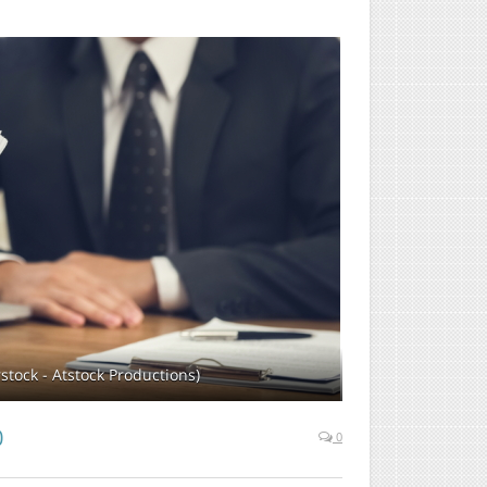
tock - Atstock Productions)
0
0