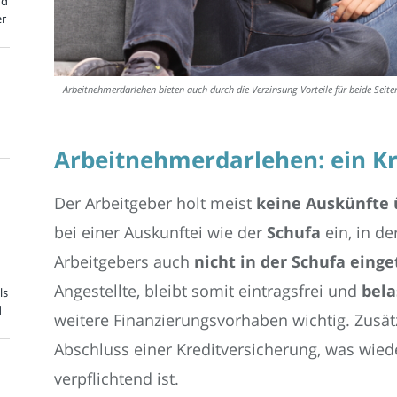
nd
er
Arbeitnehmerdarlehen bieten auch durch die Verzinsung Vorteile für beide Seite
Arbeitnehmerdarlehen: ein K
Der Arbeitgeber holt meist
keine Auskünfte 
bei einer Auskunftei wie der
Schufa
ein, in de
Arbeitgebers auch
nicht in der Schufa eing
Angestellte, bleibt somit eintragsfrei und
bela
ls
d
weitere Finanzierungsvorhaben wichtig. Zusätz
Abschluss einer Kreditversicherung, was wi
verpflichtend ist.