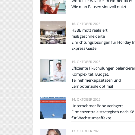
Work-Life-Balance im Homeoffice:
Wie man Pausen sinnvoll nutzt
16. OKTOBER 2025
HSBB:mott realisiert
maßgeschneiderte
Einrichtungslösungen für Holiday I
Express Gäste
15. OKTOBER 2025
Effiziente IT-Schulungen balanciere
Komplexität, Budget,
Teilnehmerkapazitäten und
Lernpotenziale optimal
14. OKTOBER 2025
Unternehmer Bohe verlagert
Firmenzentrale strategisch nach Kö
für Wachstumseffekte
13. OKTOBER 2025