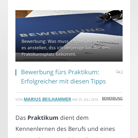
Bewerbung: Was muss ich tun, wie muss ich
es anstellen, dss ich derjenige bin der den
Praktikumsplatz bekommt.
Bewerbung fürs Praktikum:
0
Erfolgreicher mit diesen Tipps
BEWERBUNG
MARIUS BEILHAMMER
VON
AM
25. JULI 2016
Das
Praktikum
dient dem
Kennenlernen des Berufs und eines