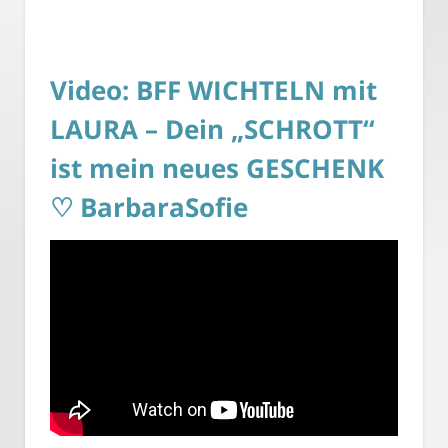
Video: BFF WICHTELN mit
LAURA – Dein „SCHROTT“
ist mein neues GESCHENK
♡ BarbaraSofie