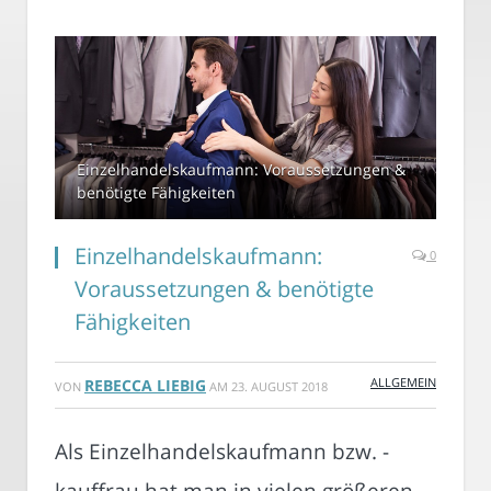
Einzelhandelskaufmann: Voraussetzungen &
benötigte Fähigkeiten
Einzelhandelskaufmann:
0
Voraussetzungen & benötigte
Fähigkeiten
ALLGEMEIN
REBECCA LIEBIG
VON
AM
23. AUGUST 2018
Als Einzelhandelskaufmann bzw. -
kauffrau hat man in vielen größeren