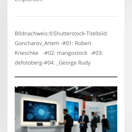
BIldnachweis:©Shutterstock-Titelbild:
Goncharov_Artem -#01: Robert
Kneschke -#02: mangostock -#03:
defotoberg-#04: _George Rudy