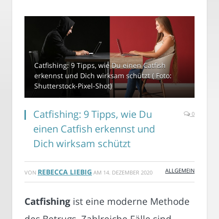
Catfishing: 9 Tipps, wie Du einen Catfish
erkennst und Dich wirksam schützt ( Foto:
Shutterstock-Pixel-Shot)
Catfishing: 9 Tipps, wie Du
0
einen Catfish erkennst und
Dich wirksam schützt
ALLGEMEIN
REBECCA LIEBIG
VON
AM
14. DEZEMBER 2020
Catfishing
ist eine moderne Methode
des Betrugs. Zahlreiche Fälle sind