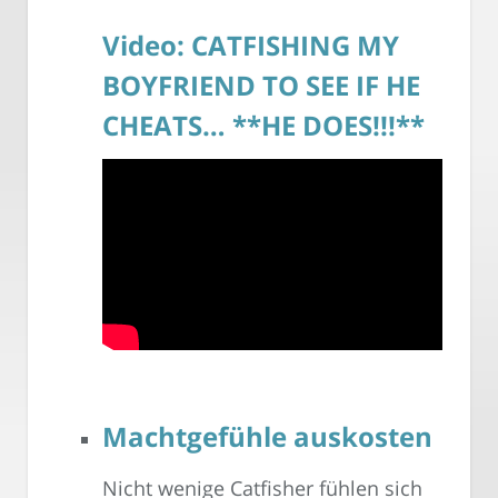
Video: CATFISHING MY
BOYFRIEND TO SEE IF HE
CHEATS… **HE DOES!!!**
Machtgefühle auskosten
Nicht wenige Catfisher fühlen sich