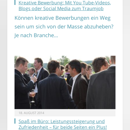
Kreative Bewerbung: Mit You Tube-Videos,
Blogs oder Social Media zum Traumjob
Können kreative Bewerbungen ein Weg
sein um sich von der Masse abzuheben?
Je nach Branche…
18. AUGUST 2014
Spaß im Büro: Leistungssteigerung und
Zufriedenheit – für beide Seiten ein Plus!