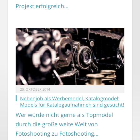
Projekt erfolgreich…
20. OKTOBER 2014
Nebenjob als Werbemodel, Katalogmodel:
Models für Katalogaufnahmen sind gesucht!
Wer würde nicht gerne als Topmodel
durch die große weite Welt von
Fotoshooting zu Fotoshooting…