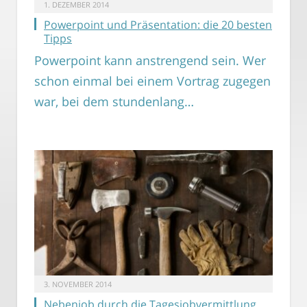
1. DEZEMBER 2014
Powerpoint und Präsentation: die 20 besten
Tipps
Powerpoint kann anstrengend sein. Wer
schon einmal bei einem Vortrag zugegen
war, bei dem stundenlang…
3. NOVEMBER 2014
Nebenjob durch die Tagesjobvermittlung