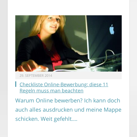
29. SEPTEMBER 2014
Checkliste Online-Bewerbung: diese 11
Regeln muss man beachten
Warum Online bewerben? Ich kann doch
auch alles ausdrucken und meine Mappe
schicken. Weit gefehlt.…