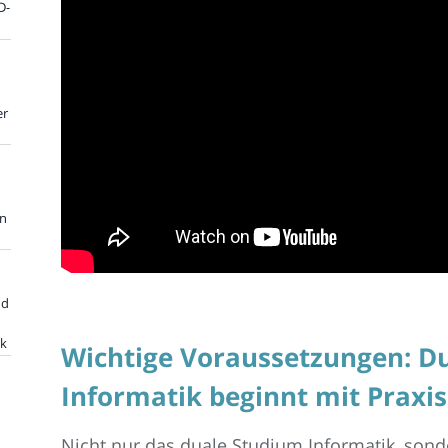
D-
er
en
nd
ik
Wichtige Voraussetzungen: D
Informatik beginnt mit Praxi
Nicht nur das duale Studium Informatik, sonde