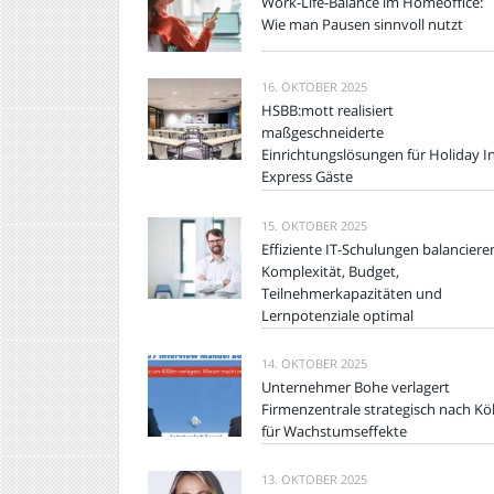
Work-Life-Balance im Homeoffice:
Wie man Pausen sinnvoll nutzt
16. OKTOBER 2025
HSBB:mott realisiert
maßgeschneiderte
Einrichtungslösungen für Holiday I
Express Gäste
15. OKTOBER 2025
Effiziente IT-Schulungen balanciere
Komplexität, Budget,
Teilnehmerkapazitäten und
Lernpotenziale optimal
14. OKTOBER 2025
Unternehmer Bohe verlagert
Firmenzentrale strategisch nach Kö
für Wachstumseffekte
13. OKTOBER 2025