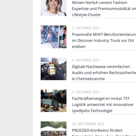
Miriam Nerlich vereint Fashion
Expertise und Premiummobilität i
Lifestyle-Cluster
7. OKTOBER 2025
Praxisnahe MINT-Berufsorientieru
im Discover Industry Truck vor Ort
erleben
6. OKTOBER 2025
Digitale Nachweise vereinfachen
Audits und erhöhen Rechtssicherhe
in Chemiebranche
1. OKTOBER 2025
Fachkräftemangel im Inntal: TST
Logistik antwortet mit innovativer
spedijobs-Technologie
30. SEPTEMBER 2025
PROCEED-Konferenz fördert