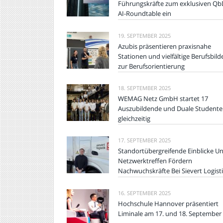
Führungskräfte zum exklusiven Qb
AI-Roundtable ein
19. SEPTEMBER 2025
Azubis präsentieren praxisnahe
Stationen und vielfältige Berufsbild
zur Berufsorientierung
18. SEPTEMBER 2025
WEMAG Netz GmbH startet 17
Auszubildende und Duale Student
gleichzeitig
17. SEPTEMBER 2025
Standortübergreifende Einblicke U
Netzwerktreffen Fördern
Nachwuchskräfte Bei Sievert Logist
16. SEPTEMBER 2025
Hochschule Hannover präsentiert
Liminale am 17. und 18. September