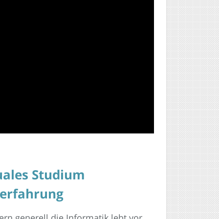
uales Studium
serfahrung
rn generell die Informatik lebt vor