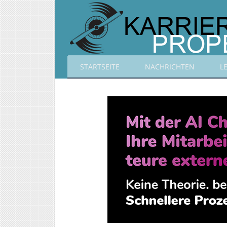
STARTSEITE
NACHRICHTEN
L
Karrierepropeller