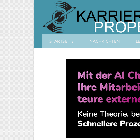
STARTSEITE
NACHRICHTEN
L
Karrierepropeller