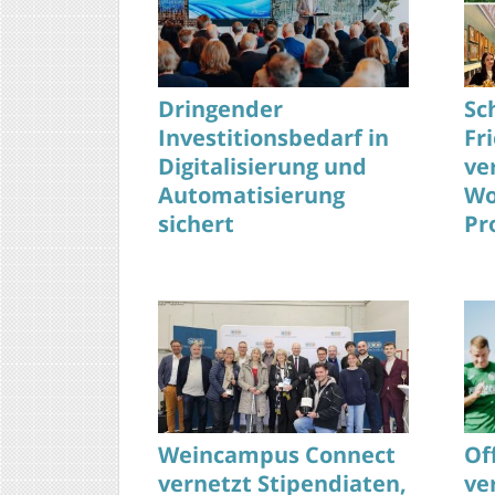
Dringender
Sc
Investitionsbedarf in
Fr
Digitalisierung und
ve
Automatisierung
Wo
sichert
Pr
Wettbewerbsfähigkeit
heute
Weincampus Connect
Of
vernetzt Stipendiaten,
ve