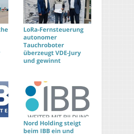
che
LoRa-Fernsteuerung
autonomer
Tauchroboter
r
überzeugt VDE-Jury
und gewinnt
g
Studienpreis 2025
Nord Holding steigt
beim IBB ein und