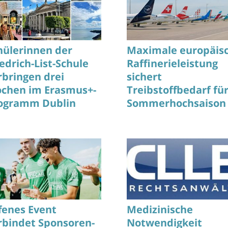
hülerinnen der
Maximale europäis
iedrich-List-Schule
Raffinerieleistung
rbringen drei
sichert
chen im Erasmus+-
Treibstoffbedarf fü
ogramm Dublin
Sommerhochsaison
ohne Unterbrechun
fenes Event
Medizinische
rbindet Sponsoren-
Notwendigkeit