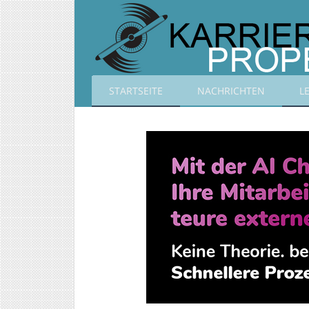
STARTSEITE
NACHRICHTEN
L
Karrierepropeller