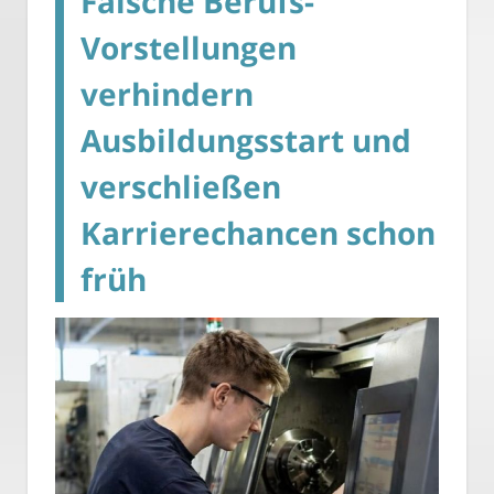
Falsche Berufs-
Vorstellungen
verhindern
Ausbildungsstart und
verschließen
Karrierechancen schon
früh