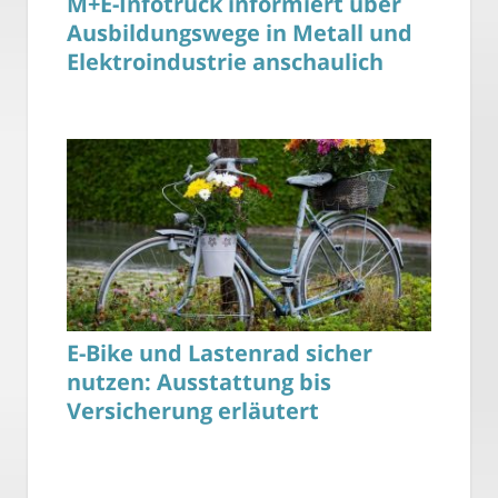
M+E-Infotruck informiert über
Ausbildungswege in Metall und
Elektroindustrie anschaulich
E-Bike und Lastenrad sicher
nutzen: Ausstattung bis
Versicherung erläutert