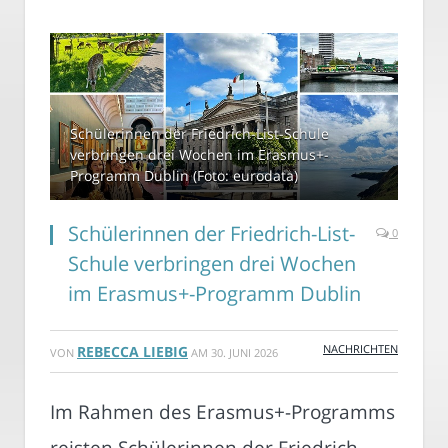
Schülerinnen der Friedrich-List-Schule
verbringen drei Wochen im Erasmus+-
Programm Dublin (Foto: eurodata)
Schülerinnen der Friedrich-List-
0
Schule verbringen drei Wochen
im Erasmus+-Programm Dublin
NACHRICHTEN
REBECCA LIEBIG
VON
AM
30. JUNI 2026
Im Rahmen des Erasmus+-Programms
reisten Schülerinnen der Friedrich-