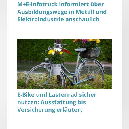
M+E-Infotruck informiert über
Ausbildungswege in Metall und
Elektroindustrie anschaulich
E-Bike und Lastenrad sicher
nutzen: Ausstattung bis
Versicherung erläutert