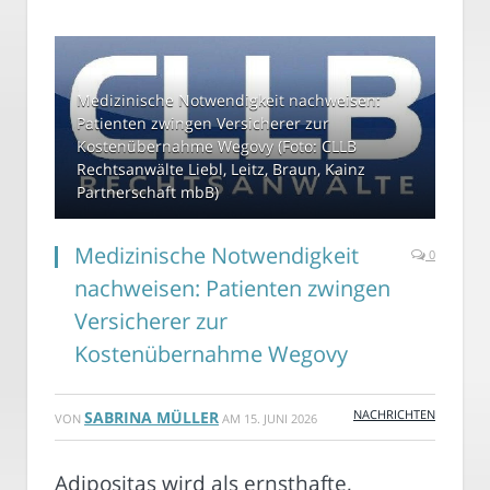
Medizinische Notwendigkeit nachweisen:
Patienten zwingen Versicherer zur
Kostenübernahme Wegovy (Foto: CLLB
Rechtsanwälte Liebl, Leitz, Braun, Kainz
Partnerschaft mbB)
Medizinische Notwendigkeit
0
nachweisen: Patienten zwingen
Versicherer zur
Kostenübernahme Wegovy
NACHRICHTEN
SABRINA MÜLLER
VON
AM
15. JUNI 2026
Adipositas wird als ernsthafte,