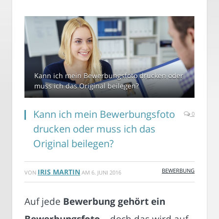
Kann ich mein Bewerbungsfoto drucken oder
muss ich das Original beilegen?
Kann ich mein Bewerbungsfoto
0
drucken oder muss ich das
Original beilegen?
BEWERBUNG
IRIS MARTIN
VON
AM
6. JUNI 2016
Auf jede
Bewerbung gehört ein
Bewerbungsfoto
– doch das wird auf