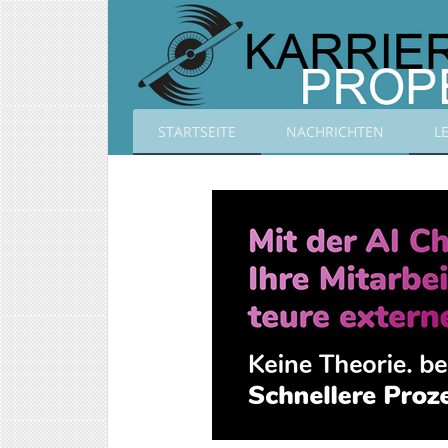
STARTSEITE
NACHRICHTEN
L
Karrierepropeller