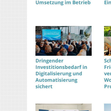
Umsetzung im Betrieb
Ei
Dringender
Sc
Investitionsbedarf in
Fr
Digitalisierung und
ve
Automatisierung
Wo
sichert
Pr
Wettbewerbsfähigkeit
heute