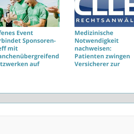
fenes Event
Medizinische
rbindet Sponsoren-
Notwendigkeit
eff mit
nachweisen:
anchenübergreifendem
Patienten zwingen
tzwerken auf
Versicherer zur
genhöhe
Kostenübernahme
Wegovy