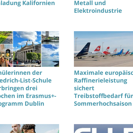
nladung Kalifornien
Metall und
Elektroindustrie
anschaulich
hülerinnen der
Maximale europäis
iedrich-List-Schule
Raffinerieleistung
rbringen drei
sichert
chen im Erasmus+-
Treibstoffbedarf fü
ogramm Dublin
Sommerhochsaison
ohne Unterbrechun