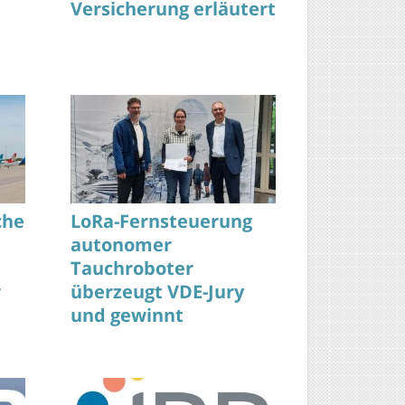
Versicherung erläutert
che
LoRa-Fernsteuerung
autonomer
Tauchroboter
r
überzeugt VDE-Jury
und gewinnt
g
Studienpreis 2025