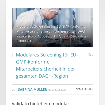
Modulares Screening für EU-GMP-konforme
Mitarbeitersicherheit in der gesamten DACH-
Region (Foto: AdobeStock - Quality Stock Arts -
520080018)
Modulares Screening für EU-
0
GMP-konforme
Mitarbeitersicherheit in der
gesamten DACH-Region
NACHRICHTEN
SABRINA MÜLLER
VON
AM
2. JULI 2025
Validato bietet ein modular