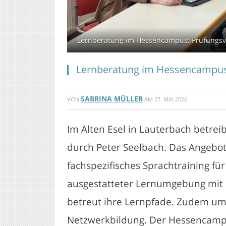
Lernberatung im Hessencampus: Prüfungsvor
Lernberatung im Hessencampus:
SABRINA MÜLLER
VON
AM
27. MAI 2026
Im Alten Esel in Lauterbach betrei
durch Peter Seelbach. Das Angebot
fachspezifisches Sprachtraining fü
ausgestatteter Lernumgebung mit P
betreut ihre Lernpfade. Zudem um
Netzwerkbildung. Der Hessencampu