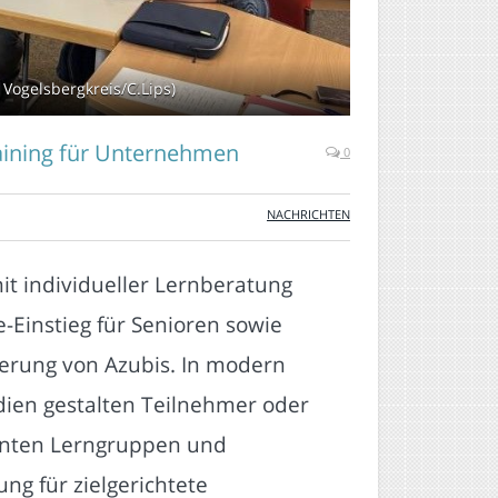
Vogelsbergkreis/C.Lips)
aining für Unternehmen
0
NACHRICHTEN
it individueller Lernberatung
Einstieg für Senioren sowie
zierung von Azubis. In modern
dien gestalten Teilnehmer oder
ienten Lerngruppen und
g für zielgerichtete