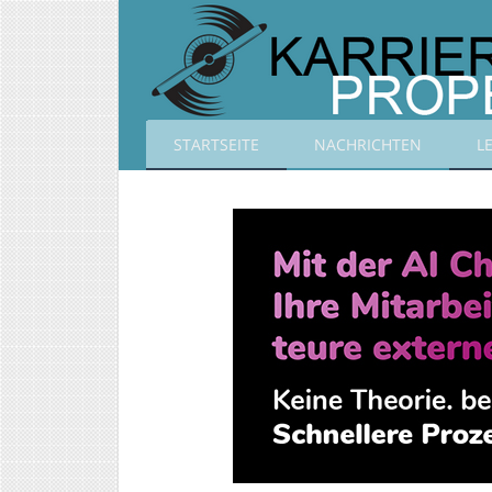
STARTSEITE
NACHRICHTEN
L
Karrierepropeller