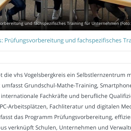
bereitung und fachspezifisches Training für Unternehmen (Foto: 
 Prüfungsvorbereitung und fachspezifisches Tr
bt die vhs Vogelsbergkreis ein Selbstlernzentrum m
 umfasst Grundschul-Mathe-Training, Smartphone-
r internationale Fachkräfte und berufliche Qualifi
C-Arbeitsplätzen, Fachliteratur und digitalen Me
fasst das Programm Prüfungsvorbereitung, effiz
s verknüpft Schulen, Unternehmen und Verwaltun