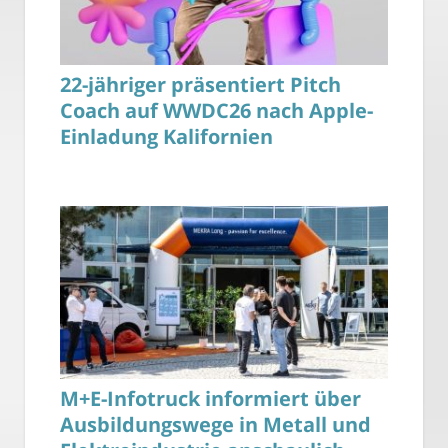
22-jähriger präsentiert Pitch
Coach auf WWDC26 nach Apple-
Einladung Kalifornien
M+E-Infotruck informiert über
Ausbildungswege in Metall und