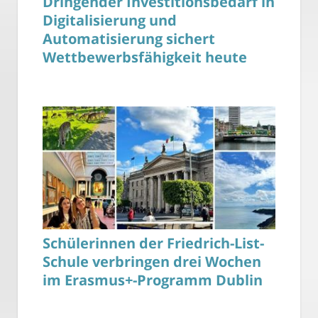
Dringender Investitionsbedarf in
Digitalisierung und
Automatisierung sichert
Wettbewerbsfähigkeit heute
Schülerinnen der Friedrich-List-
Schule verbringen drei Wochen
im Erasmus+-Programm Dublin