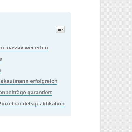
en massiv weiterhin
e
e
lskaufmann erfolgreich
beiträge garantiert
Einzelhandelsqualifikation