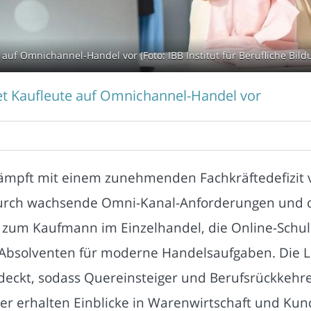
e auf Omnichannel-Handel vor (Foto: IBB Institut für Berufliche Bil
itet Kaufleute auf Omnichannel-Handel vor
kämpft mit einem zunehmenden Fachkräftedefizit
urch wachsende Omni-Kanal-Anforderungen und dig
ng zum Kaufmann im Einzelhandel, die Online-Schu
rt Absolventen für moderne Handelsaufgaben. Die
eckt, sodass Quereinsteiger und Berufsrückkehre
er erhalten Einblicke in Warenwirtschaft und Kun