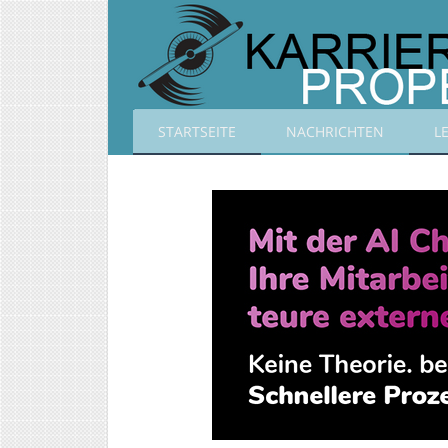
STARTSEITE
NACHRICHTEN
L
Karrierepropeller