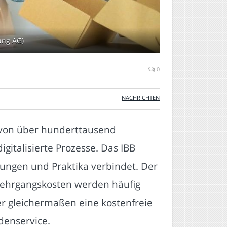
dung AG)
0
NACHRICHTEN
 von über hunderttausend
italisierte Prozesse. Das IBB
lungen und Praktika verbindet. Der
 Lehrgangskosten werden häufig
r gleichermaßen eine kostenfreie
denservice.