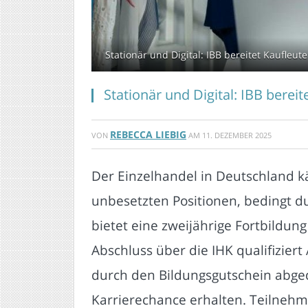
Stationär und Digital: IBB bereitet Kaufleut
Stationär und Digital: IBB bere
REBECCA LIEBIG
VON
AM
11. DEZEMBER 2025
Der Einzelhandel in Deutschland 
unbesetzten Positionen, bedingt d
bietet eine zweijährige Fortbildu
Abschluss über die IHK qualifizie
durch den Bildungsgutschein abged
Karrierechance erhalten. Teilnehm