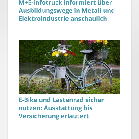
M+E-Infotruck informiert über
Ausbildungswege in Metall und
Elektroindustrie anschaulich
E-Bike und Lastenrad sicher
nutzen: Ausstattung bis
Versicherung erläutert