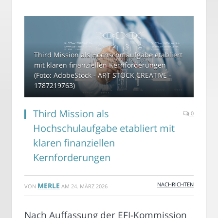
Third Mission als Hochschulaufgabe etabliert
mit klaren finanziellen Kernforderungen
(Foto: AdobeStock - ART STOCK CREATIVE -
1787219763)
Third Mission als
0
Hochschulaufgabe etabliert mit
klaren finanziellen
Kernforderungen
NACHRICHTEN
MERLE
VON
AM
24. MÄRZ 2026
Nach Auffassung der EFI-Kommission