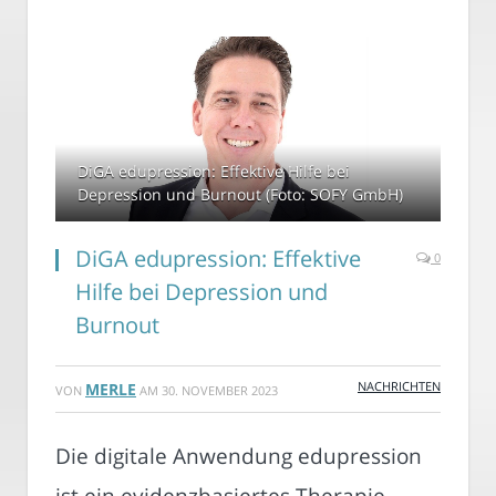
DiGA edupression: Effektive Hilfe bei
Depression und Burnout (Foto: SOFY GmbH)
DiGA edupression: Effektive
0
Hilfe bei Depression und
Burnout
NACHRICHTEN
MERLE
VON
AM
30. NOVEMBER 2023
Die digitale Anwendung edupression
ist ein evidenzbasiertes Therapie-