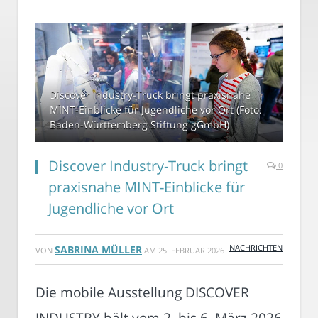
Discover Industry-Truck bringt praxisnahe
MINT-Einblicke für Jugendliche vor Ort (Foto:
Baden-Württemberg Stiftung gGmbH)
Discover Industry-Truck bringt
0
praxisnahe MINT-Einblicke für
Jugendliche vor Ort
NACHRICHTEN
SABRINA MÜLLER
VON
AM
25. FEBRUAR 2026
Die mobile Ausstellung DISCOVER
INDUSTRY hält vom 2. bis 6. März 2026