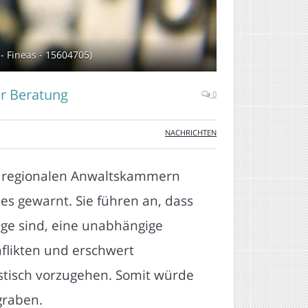
- Fineas - 15604705)
er Beratung
0
NACHRICHTEN
e regionalen Anwaltskammern
s gewarnt. Sie führen an, dass
age sind, eine unabhängige
nflikten und erschwert
tisch vorzugehen. Somit würde
graben.