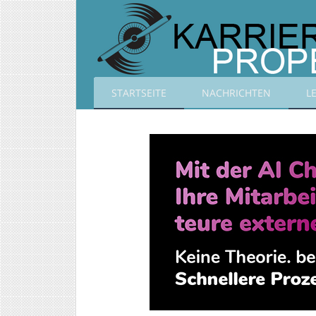
STARTSEITE
NACHRICHTEN
L
Karrierepropeller