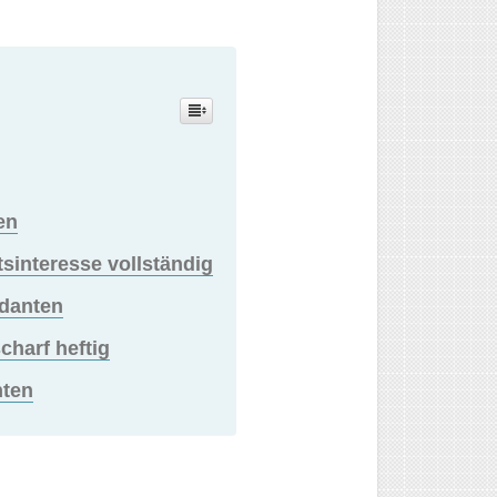
en
sinteresse vollständig
ndanten
charf heftig
nten