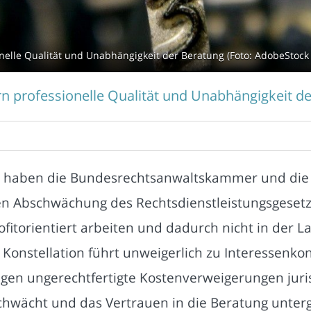
onelle Qualität und Unabhängigkeit der Beratung (Foto: AdobeStock 
ern professionelle Qualität und Unabhängigkeit d
ern haben die Bundesrechtsanwaltskammer und di
n Abschwächung des Rechtsdienstleistungsgesetze
fitorientiert arbeiten und dadurch nicht in der L
Konstellation führt unweigerlich zu Interessenko
n ungerechtfertigte Kostenverweigerungen juris
chwächt und das Vertrauen in die Beratung unter