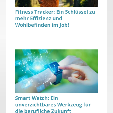
Fitness Tracker: Ein Schlüssel zu
mehr Effizienz und
Wohlbefinden im Job!
Smart Watch: Ein
unverzichtbares Werkzeug für
die berufliche Zukunft