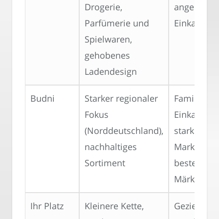
Drogerie,
angenehm
Parfümerie und
Einkaufser
Spielwaren,
gehobenes
Ladendesign
Budni
Starker regionaler
Familiäres
Fokus
Einkaufser
(Norddeutschland),
starke
nachhaltiges
Markenbin
Sortiment
bestehend
Märkten
Ihr Platz
Kleinere Kette,
Gezielte