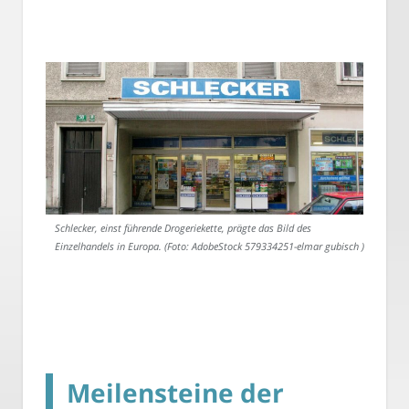
Schlecker, einst führende Drogeriekette, prägte das Bild des
Einzelhandels in Europa. (Foto: AdobeStock 579334251-elmar gubisch )
Meilensteine der