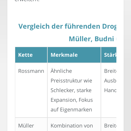
Vergleich der führenden Drogeri
Müller, Budni und 
Kette
Merkmale
Stärken
Rossmann
Ähnliche
Breite Exp
Preisstruktur wie
Ausbau des
Schlecker, starke
Handels
Expansion, Fokus
auf Eigenmarken
Müller
Kombination von
Breites So