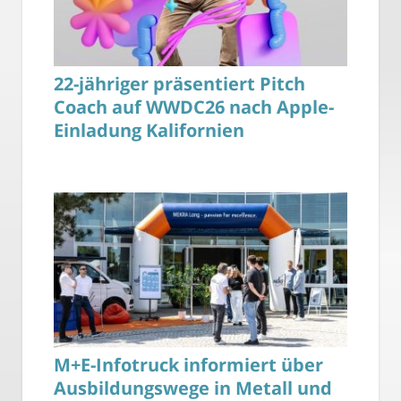
22-jähriger präsentiert Pitch
Coach auf WWDC26 nach Apple-
Einladung Kalifornien
M+E-Infotruck informiert über
Ausbildungswege in Metall und